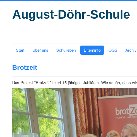
August-Döhr-Schule
Start
Über uns
Schulleben
Elterninfo
OGS
Archiv
Brotzeit
Das Projekt "Brotzeit" feiert 15-jähriges Jubiläum. Wie schön, dass wi