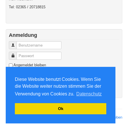
Tel: 02365 / 20718815
Anmeldung
Benutzername
Passwort
Angemeldet bleiben
Anmelden
Diese Website benutzt Cookies. Wenn Sie
Benutzername vergessen?
die Website weiter nutzen stimmen Sie der
Passwort vergessen?
Verwendung von Cookies zu.
Datenschutz
Ok
© 2026 August-Döhr-Schule
Nach oben