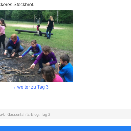
keres Stockbrot.
→
weiter zu Tag 3
a/b-Klassenfahrts-Blog: Tag 2