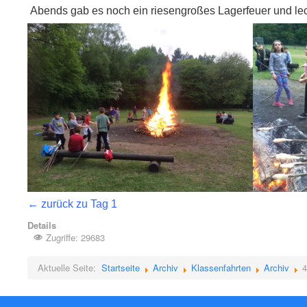
Abends gab es noch ein riesengroßes Lagerfeuer und lec
←
zurück zu Tag 1
Details
Zugriffe: 29683
Aktuelle Seite:
Startseite
Archiv
Klassenfahrten
Archiv
4